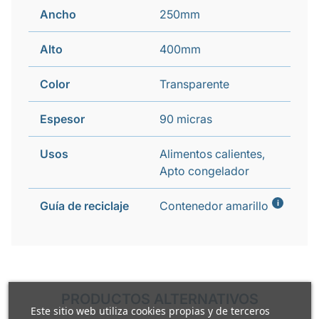
Ancho
250mm
Alto
400mm
Color
Transparente
Espesor
90 micras
Usos
Alimentos calientes,
Apto congelador
i
Guía de reciclaje
Contenedor amarillo
PRODUCTOS ALTERNATIVOS
Este sitio web utiliza cookies propias y de terceros