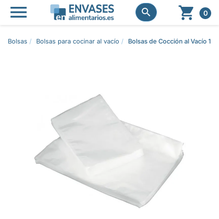




0
Bolsas
Bolsas para cocinar al vacío
Bolsas de Cocción al Vacío 1