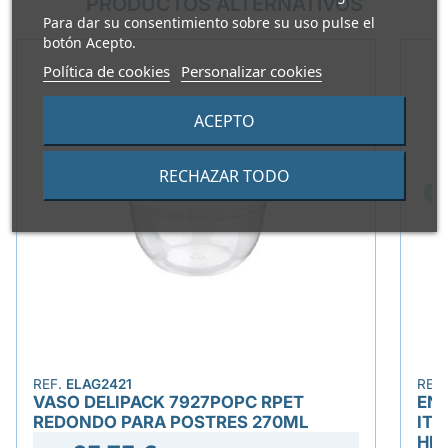
PRODUCTOS ALTERNATIVOS
Para dar su consentimiento sobre su uso pulse el
botón Acepto.
Política de cookies
Personalizar cookies
ACEPTO
RECHAZAR TODO
REF.
ELAG2421
REF
VASO DELIPACK 7927POPC RPET
ENV
REDONDO PARA POSTRES 270ML
ITV
HE