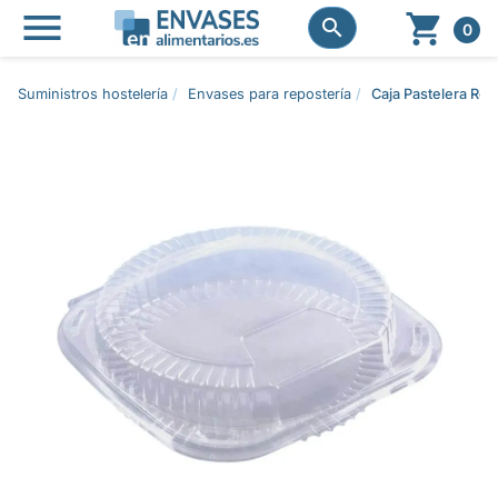




0
Suministros hostelería
Envases para repostería
Caja Pastelera Re