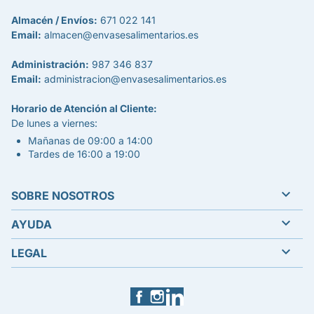
Almacén / Envíos:
671 022 141
Email:
almacen@envasesalimentarios.es
Administración:
987 346 837
Email:
administracion@envasesalimentarios.es
Horario de Atención al Cliente:
De lunes a viernes:
Mañanas de 09:00 a 14:00
Tardes de 16:00 a 19:00

SOBRE NOSOTROS

AYUDA

LEGAL
Facebook
Instagram
LinkedIn