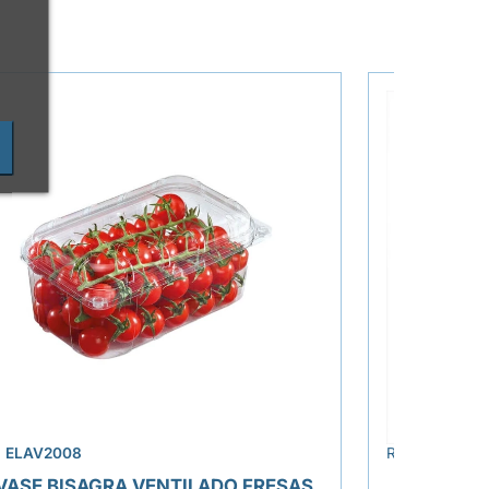
›
.
ELAV2008
REF.
ELAT262
VASE BISAGRA VENTILADO FRESAS