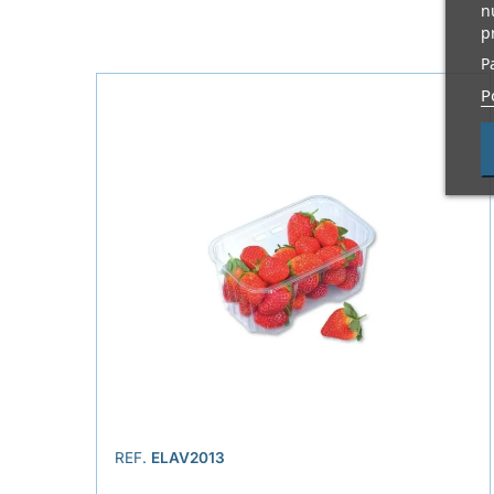
n
p
P
P
REF.
ELAV2013