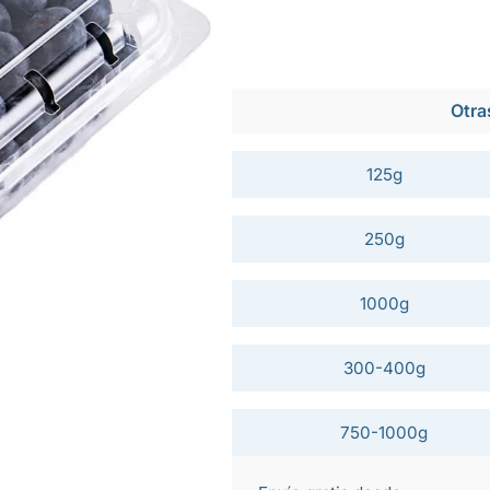
Otra
125g
250g
1000g
300-400g
750-1000g