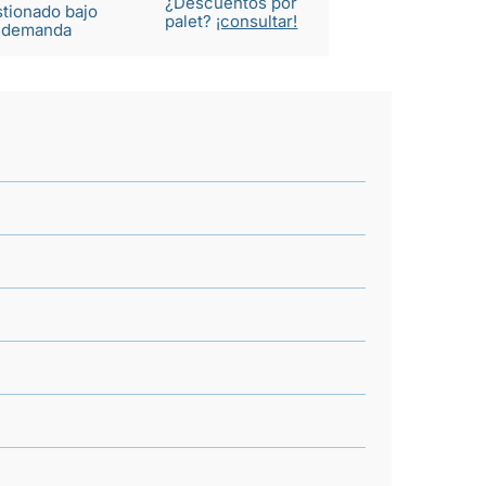
¿Descuentos por
tionado bajo
palet?
¡consultar!
demanda