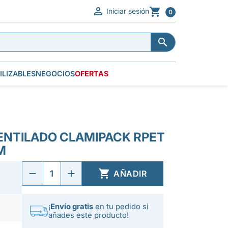


Iniciar sesión
0


ILIZABLES
NEGOCIOS
OFERTAS
ENTILADO CLAMIPACK RPET
M

AÑADIR
¡
Envío gratis
en tu pedido si
añades este producto!