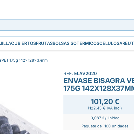
JILLA
CUBIERTOS
FRUTAS
BOLSAS
ISOTÉRMICOS
CELULOSA
REUT
k rPET 175g 142x128x37mm
REF.
ELAV2020
ENVASE BISAGRA V
175G 142X128X37M
101,20 €
(122,45 € IVA inc.)
0,087 €/Unidad
Paquete de 1160 unidades