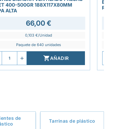
ENSALADER
ET 400-500GR 188X117X80MM
RPET 750M
PA ALTA
66,00 €
0,103 €/Unidad
Paquete de 640 unidades
P

AÑADIR
ientes de
Tarrinas de plástico
ástico