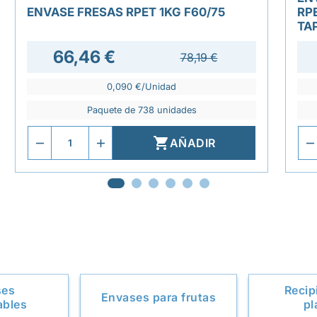
ENVASE FRESAS RPET 1KG F60/75
RP
TA
66,46 €
78,19 €
0,090 €/Unidad
Paquete de 738 unidades

AÑADIR
ses
Recip
Envases para frutas
ables
pl