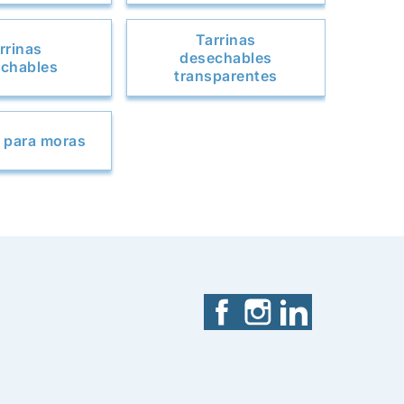
Tarrinas
rrinas
desechables
chables
transparentes
 para moras
Facebook
Instagram
LinkedIn