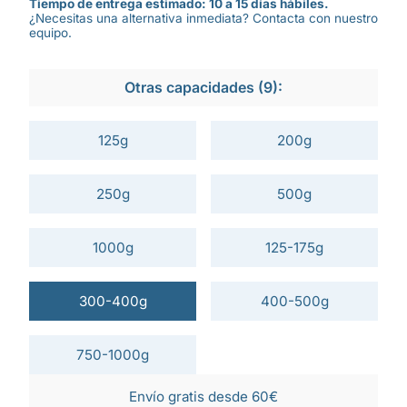
Tiempo de entrega estimado: 10 a 15 días hábiles.
¿Necesitas una alternativa inmediata? Contacta con nuestro
equipo.
Otras capacidades (9):
125g
200g
250g
500g
1000g
125-175g
300-400g
400-500g
750-1000g
Envío gratis desde 60€