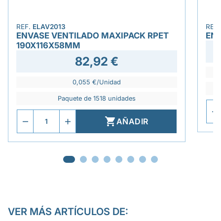
REF.
ELAV2013
REF
ENVASE VENTILADO MAXIPACK RPET
ENV
190X116X58MM
82,92 €
0,055 €/Unidad
Paquete de 1518 unidades

AÑADIR
VER MÁS ARTÍCULOS DE: