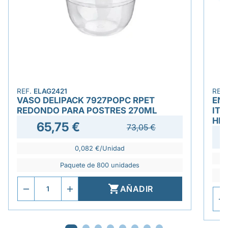
REF.
ELAG2421
REF
VASO DELIPACK 7927POPC RPET
ENV
REDONDO PARA POSTRES 270ML
ITV
HE
65,75 €
73,05 €
0,082 €/Unidad
Paquete de 800 unidades

AÑADIR