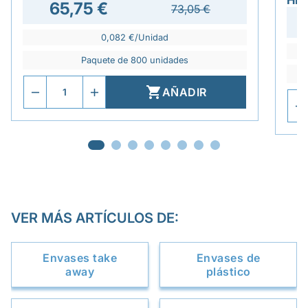
HE
65,75 €
73,05 €
0,082 €/Unidad
Paquete de 800 unidades

AÑADIR
VER MÁS ARTÍCULOS DE:
Envases take
Envases de
away
plástico