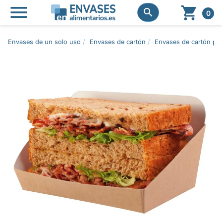




0
Envases de un solo uso
Envases de cartón
Envases de cartón pa