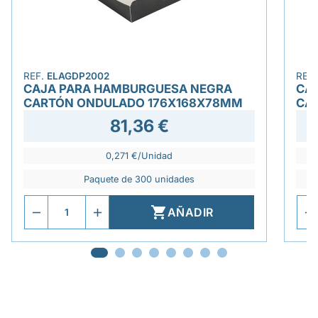
REF.
ELAGDP2002
REF
CAJA PARA HAMBURGUESA NEGRA
CA
CARTÓN ONDULADO 176X168X78MM
CA
81,36 €
0,271 €/Unidad
Paquete de 300 unidades

AÑADIR