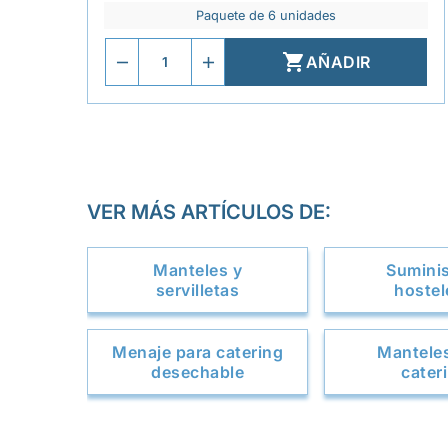
Paquete de 6 unidades

AÑADIR
VER MÁS ARTÍCULOS DE:
Manteles y
Sumini
servilletas
hostel
Menaje para catering
Mantele
desechable
cater