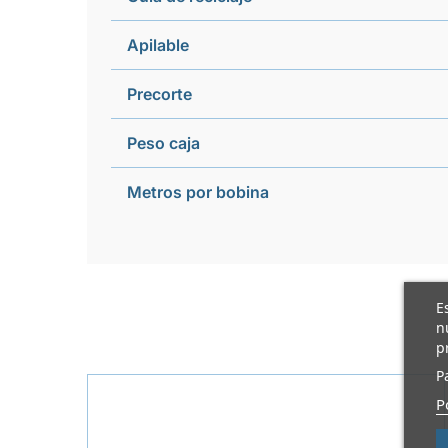
Apilable
Precorte
Peso caja
Metros por bobina
E
n
p
P
P