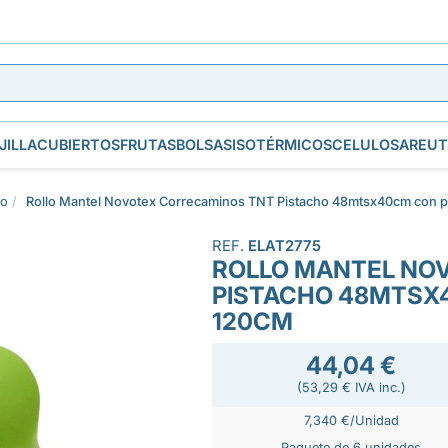
JILLA
CUBIERTOS
FRUTAS
BOLSAS
ISOTÉRMICOS
CELULOSA
REUT
lo
Rollo Mantel Novotex Correcaminos TNT Pistacho 48mtsx40cm con p
REF.
ELAT2775
ROLLO MANTEL NO
PISTACHO 48MTSX
120CM
44,04 €
(53,29 € IVA inc.)
7,340 €/Unidad
Paquete de 6 unidades