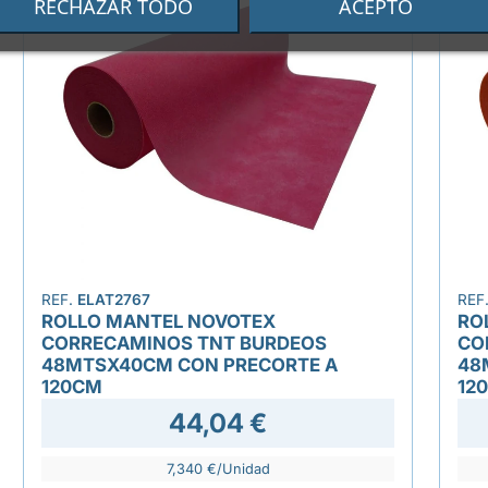
RECHAZAR TODO
ACEPTO
REF.
ELAT2767
REF
ROLLO MANTEL NOVOTEX
RO
CORRECAMINOS TNT BURDEOS
CO
48MTSX40CM CON PRECORTE A
48
120CM
12
44,04 €
7,340 €/Unidad