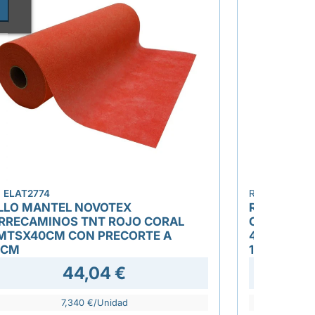
›
.
ELAT2774
REF.
ELAT276
LLO MANTEL NOVOTEX
ROLLO MA
RRECAMINOS TNT ROJO CORAL
CORRECAM
MTSX40CM CON PRECORTE A
48MTSX40
0CM
120CM
44,04 €
7,340 €/Unidad