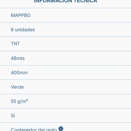
INFORMACIÓN TÉCNICA
MAPPBO
6 unidades
TNT
48mts
400mm
Verde
55 g/m²
Si
i
Contenedor del resto