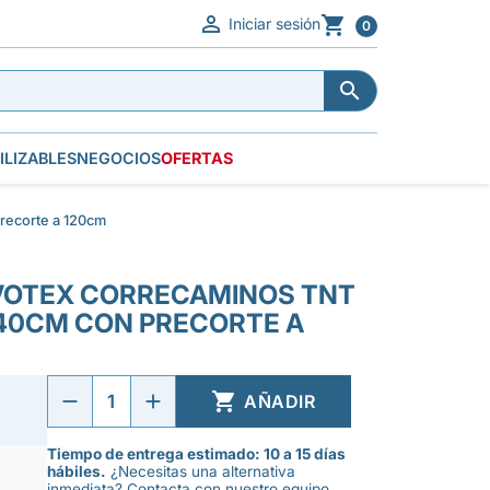


Iniciar sesión
0


ILIZABLES
NEGOCIOS
OFERTAS
recorte a 120cm
VOTEX CORRECAMINOS TNT
40CM CON PRECORTE A

AÑADIR
Tiempo de entrega estimado: 10 a 15 días
hábiles.
¿Necesitas una alternativa
inmediata? Contacta con nuestro equipo.