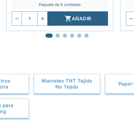
Paquete de 6 unidades

AÑADIR
stros
Manteles TNT Tejido
Papel 
ería
No Tejido
s para
ing