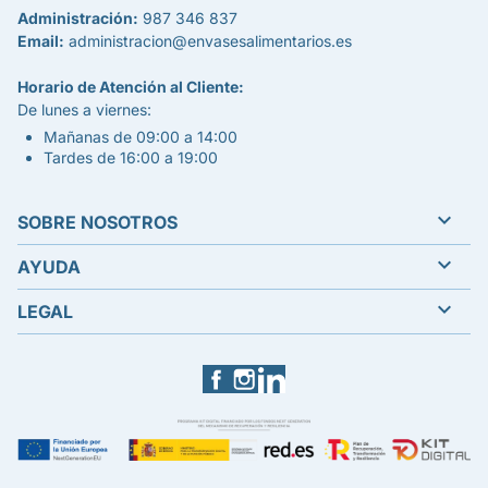
Administración:
987 346 837
Email:
administracion@envasesalimentarios.es
Horario de Atención al Cliente:
De lunes a viernes:
Mañanas de 09:00 a 14:00
Tardes de 16:00 a 19:00

SOBRE NOSOTROS

AYUDA

LEGAL
Facebook
Instagram
LinkedIn