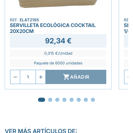
REF.
ELAT2195
REF
SERVILLETA ECOLÓGICA COCKTAIL
SER
20X20CM
1/4
92,34 €
0,015 €/Unidad
Paquete de 6000 unidades

AÑADIR
VER MÁS ARTÍCULOS DE: