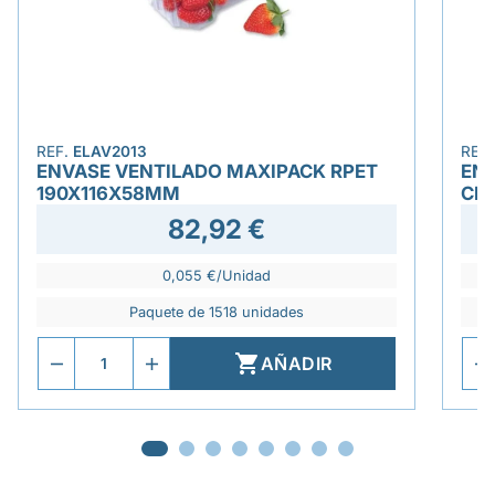
REF.
ELAV2013
REF
ENVASE VENTILADO MAXIPACK RPET
EN
190X116X58MM
CIE
82,92 €
0,055 €/Unidad
Paquete de 1518 unidades

AÑADIR