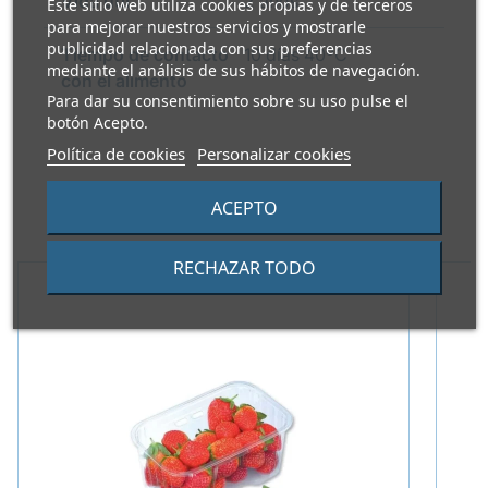
Vida útil
2 años
Este sitio web utiliza cookies propias y de terceros
para mejorar nuestros servicios y mostrarle
publicidad relacionada con sus preferencias
Tiempo de contacto
10 días 40ºC
mediante el análisis de sus hábitos de navegación.
con el alimento
Para dar su consentimiento sobre su uso pulse el
botón Acepto.
Política de cookies
Personalizar cookies
ACEPTO
PRODUCTOS ALTERNATIVOS
RECHAZAR TODO