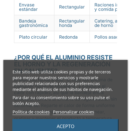
Envase
Raciones individ
Rectangular
estándar
y comida para ll
Bandeja
Rectangular
Catering, asados
gastronómica
honda
de horno
Plato circular
Redonda
Pollos asados, ar
¿POR QUÉ EL ALUMINIO RESISTE
EL HORNO Y LA REGENERACIÓN
EN CALIENTE?
Este sitio web utiliza cookies propias y de terceros
para mejorar nuestros servicios y mostrarle
El aluminio funde a 660 °C, muy por encima de
publicidad relacionada con sus preferencias
cualquier horno de hostelería, y conduce el
mediante el análisis de sus hábitos de navegación.
calor con rapidez, así que la bandeja entra
Para dar su consentimiento sobre su uso pulse el
directa al horno o al armario de regeneración sin
botón Acepto.
deformarse. Reparte el calor de forma uniforme
Política de cookies
Personalizar cookies
y enfría igual de rápido, ideal para hornear,
gratinar y mantener el producto a temperatura
de servicio.
ACEPTO