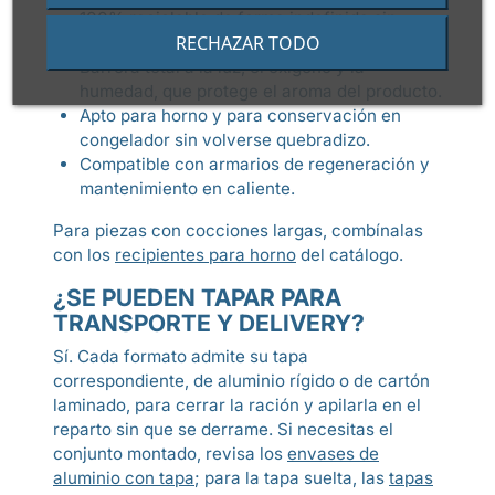
100% reciclable de forma indefinida sin
RECHAZAR TODO
perder sus propiedades.
Barrera total a la luz, el oxígeno y la
humedad, que protege el aroma del producto.
Apto para horno y para conservación en
congelador sin volverse quebradizo.
Compatible con armarios de regeneración y
mantenimiento en caliente.
Para piezas con cocciones largas, combínalas
con los
recipientes para horno
del catálogo.
¿SE PUEDEN TAPAR PARA
TRANSPORTE Y DELIVERY?
Sí. Cada formato admite su tapa
correspondiente, de aluminio rígido o de cartón
laminado, para cerrar la ración y apilarla en el
reparto sin que se derrame. Si necesitas el
conjunto montado, revisa los
envases de
aluminio con tapa
; para la tapa suelta, las
tapas