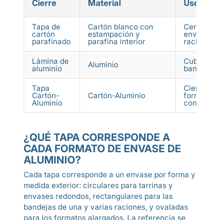
Cierre
Material
Uso princ
Tapa de
Cartón blanco con
Cerrar y t
cartón
estampación y
envases d
parafinado
parafina interior
raciones
Lámina de
Cubrir gr
Aluminio
aluminio
bandejas 
Tapa
Cierre ríg
Cartón-
Cartón-Aluminio
formatos 
Aluminio
concretos
¿QUÉ TAPA CORRESPONDE A
CADA FORMATO DE ENVASE DE
ALUMINIO?
Cada tapa corresponde a un envase por forma y
medida exterior: circulares para tarrinas y
envases redondos, rectangulares para las
bandejas de una y varias raciones, y ovaladas
para los formatos alargados. La referencia se