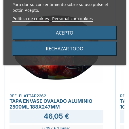
Para dar su consentimiento sobre su uso pulse el
botón Acepto.
Política de cookies
Personalizar cookies
ACEPTO
RECHAZAR TODO
REF.
ELATTAP2262
REF
TAPA ENVASE OVALADO ALUMINIO
TAP
2500ML 188X247MM
10
46,05 €
0,092 €/Unidad