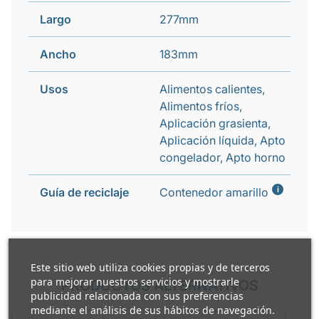
Largo
277mm
Ancho
183mm
Usos
Alimentos calientes,
Alimentos fríos,
Aplicación grasienta,
Aplicación líquida, Apto
congelador, Apto horno
i
Guía de reciclaje
Contenedor amarillo
Este sitio web utiliza cookies propias y de terceros
para mejorar nuestros servicios y mostrarle
PRODUCTOS ALTERNATIVOS
publicidad relacionada con sus preferencias
mediante el análisis de sus hábitos de navegación.