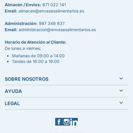
Almacén / Envíos:
671 022 141
Email:
almacen@envasesalimentarios.es
Administración:
987 346 837
Email:
administracion@envasesalimentarios.es
Horario de Atención al Cliente:
De lunes a viernes:
Mañanas de 09:00 a 14:00
Tardes de 16:00 a 19:00

SOBRE NOSOTROS

AYUDA

LEGAL
Facebook
Instagram
LinkedIn