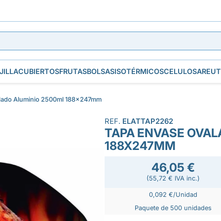
JILLA
CUBIERTOS
FRUTAS
BOLSAS
ISOTÉRMICOS
CELULOSA
REUT
lado Aluminio 2500ml 188x247mm
REF.
ELATTAP2262
TAPA ENVASE OVAL
188X247MM
46,05 €
(55,72 € IVA inc.)
0,092 €/Unidad
Paquete de 500 unidades