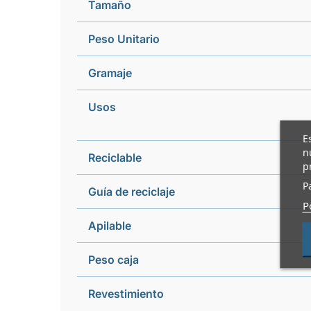
Tamaño
Peso Unitario
Gramaje
Usos
E
n
Reciclable
p
P
Guía de reciclaje
P
Apilable
Peso caja
Revestimiento