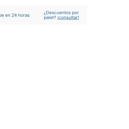
¿Descuentos por
be en 24 horas
palet?
¡consultar!