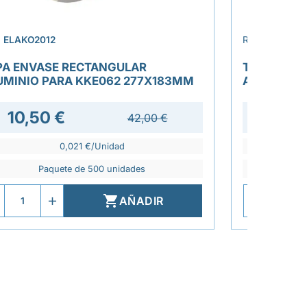
›
.
ELAKO2012
REF.
ELATTAP
PA ENVASE RECTANGULAR
TAPA ENV
UMINIO PARA KKE062 277X183MM
ALUMINIO 
10,50 €
42,00 €
0,021 €/Unidad
Paquete de 500 unidades
P

AÑADIR