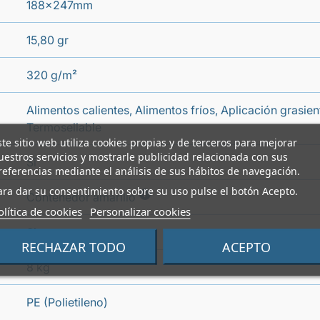
188x247mm
15,80 gr
320 g/m²
Alimentos calientes, Alimentos fríos, Aplicación grasie
Termosellable
ste sitio web utiliza cookies propias y de terceros para mejorar
uestros servicios y mostrarle publicidad relacionada con sus
Si
referencias mediante el análisis de sus hábitos de navegación.
ara dar su consentimiento sobre su uso pulse el botón Acepto.
i
Contenedor amarillo
olítica de cookies
Personalizar cookies
Si
RECHAZAR TODO
ACEPTO
8 kg
PE (Polietileno)