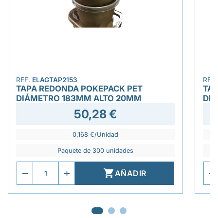
REF.
ELAGTAP2153
REF
TAPA REDONDA POKEPACK PET
TA
DIÁMETRO 183MM ALTO 20MM
DI
50,28 €
0,168 €/Unidad
Paquete de 300 unidades

AÑADIR