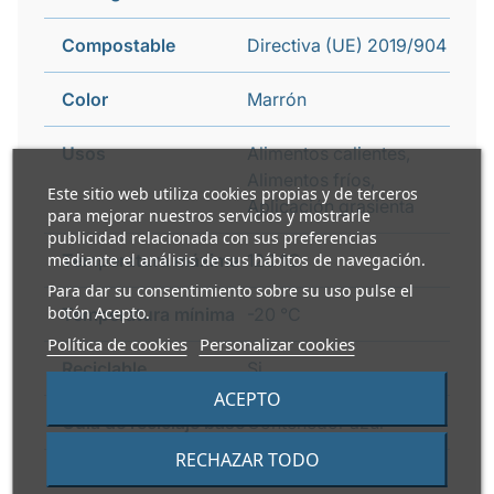
Compostable
Directiva (UE) 2019/904
Color
Marrón
Usos
Alimentos calientes,
Alimentos fríos,
Este sitio web utiliza cookies propias y de terceros
Aplicación grasienta
para mejorar nuestros servicios y mostrarle
publicidad relacionada con sus preferencias
mediante el análisis de sus hábitos de navegación.
Temperatura máxima
120 °C
Para dar su consentimiento sobre su uso pulse el
botón Acepto.
Temperatura mínima
-20 °C
Política de cookies
Personalizar cookies
Reciclable
Si
ACEPTO
Guía de reciclaje base
Contenedor azul
RECHAZAR TODO
i
Guía de reciclaje
Contenedor amarillo