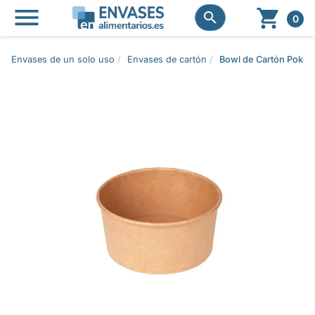




0
Envases de un solo uso
Envases de cartón
Bowl de Cartón Poke