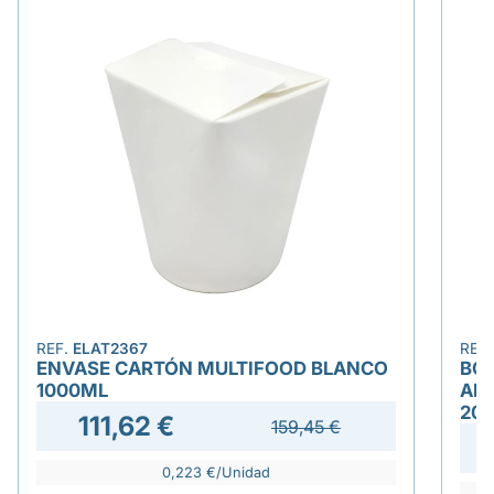
REF.
ELAT2367
REF
ENVASE CARTÓN MULTIFOOD BLANCO
BOL
1000ML
AN
20
111,62 €
159,45 €
0,223 €/Unidad