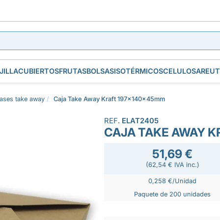
JILLA
CUBIERTOS
FRUTAS
BOLSAS
ISOTÉRMICOS
CELULOSA
REUT
ases take away
Caja Take Away Kraft 197x140x45mm
REF.
ELAT2405
CAJA TAKE AWAY K
51,69 €
(62,54 € IVA inc.)
0,258 €/Unidad
Paquete de 200 unidades