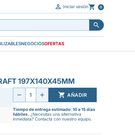


Iniciar sesión
0


ILIZABLES
NEGOCIOS
OFERTAS
RAFT 197X140X45MM

AÑADIR
Tiempo de entrega estimado: 10 a 15 días
hábiles.
¿Necesitas una alternativa
inmediata? Contacta con nuestro equipo.