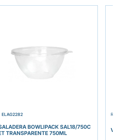
›
.
ELAG2282
REF.
ELAT227
SALADERA BOWLIPACK SAL18/750C
VASO CAR
ET TRANSPARENTE 750ML