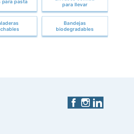
 para pasta
para llevar
laderas
Bandejas
chables
biodegradables
Facebook
Instagram
LinkedIn