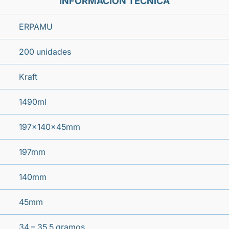
INFORMACIÓN TÉCNICA
ERPAMU
200 unidades
Kraft
1490ml
197x140x45mm
197mm
140mm
45mm
34 – 35,5 gramos