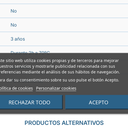
No
No
3 años
Durante 2h a 70ºC
ste sitio web utiliza cookies propias y de terceros para mejorar
uestros servicios y mostrarle publicidad relacionada con sus
Consultar
referencias mediante el análisis de sus hábitos de navegación.
ara dar su consentimiento sobre su uso pulse el botón Acepto.
PE (Polietileno)
olítica de cookies
Personalizar cookies
RECHAZAR TODO
ACEPTO
PRODUCTOS ALTERNATIVOS