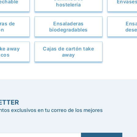
sechable
Envases
hostelería
ras de
Ensaladeras
Ensa
ón
biodegradables
dese
ake away
Cajas de cartón take
icos
away
ETTER
tos exclusivos en tu correo de los mejores