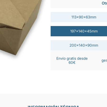
Ot
113x90x63mm
197x140x45mm
200x140x90mm
Envío gratis desde
ges
60€