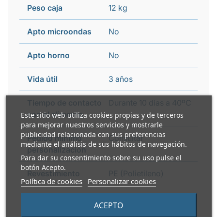
Peso caja
12 kg
Apto microondas
No
Apto horno
No
Vida útil
3 años
Tiempo de contacto
Durante 10 días a 40ºC
con el alimento
Este sitio web utiliza cookies propias y de terceros
para mejorar nuestros servicios y mostrarle
publicidad relacionada con sus preferencias
Pedido mínimo
Consultar
mediante el análisis de sus hábitos de navegación.
personalización
Para dar su consentimiento sobre su uso pulse el
botón Acepto.
Revestimiento
PE (Polietileno)
Política de cookies
Personalizar cookies
ACEPTO