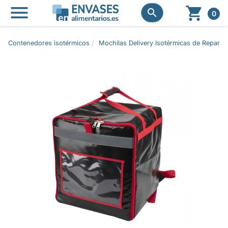




0
Contenedores isotérmicos
Mochilas Delivery Isotérmicas de Reparto