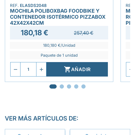
REF.
ELASDS2048
REF
MOCHILA POLIBOXBAG FOODBIKE Y
MO
CONTENEDOR ISOTÉRMICO PIZZABOX
RO
42X42X42CM
PI
180,18 €
257,40 €
180,180 €/Unidad
Paquete de 1 unidad

AÑADIR
VER MÁS ARTÍCULOS DE: