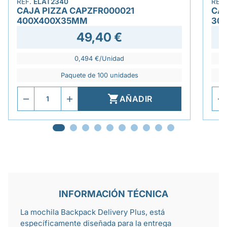
REF.
ELAT2340
REF
CAJA PIZZA CAPZFR000021
CAJ
400X400X35MM
30
49,40 €
0,494 €/Unidad
Paquete de 100 unidades

AÑADIR
INFORMACIÓN TÉCNICA
La mochila Backpack Delivery Plus, está
específicamente diseñada para la entrega