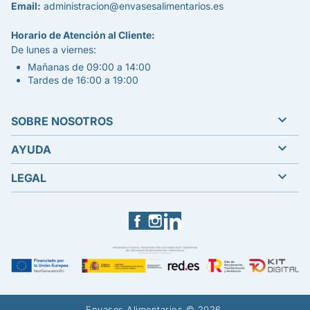
Email:
administracion@envasesalimentarios.es
Horario de Atención al Cliente:
De lunes a viernes:
Mañanas de 09:00 a 14:00
Tardes de 16:00 a 19:00

SOBRE NOSOTROS

AYUDA

LEGAL
Facebook
Instagram
LinkedIn
Envases Alimentarios © 2026.