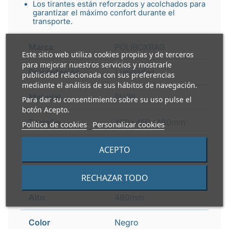
Los tirantes están reforzados y acolchados para
garantizar el máximo confort durante el
transporte.
Marca
POLIBOXBAG
Este sitio web utiliza cookies propias y de terceros
para mejorar nuestros servicios y mostrarle
Presentación
1 unidades
publicidad relacionada con sus preferencias
mediante el análisis de sus hábitos de navegación.
Material
PU/PL
Para dar su consentimiento sobre su uso pulse el
botón Acepto.
Tamaño
460x450x480mm
Política de cookies
Personalizar cookies
Largo
460mm
ACEPTO
Ancho
450mm
RECHAZAR TODO
Alto
480mm
Color
Negro