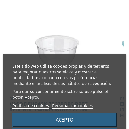
Este sitio web utiliza cookies propias y de terceros
para mejorar nuestros servicios y mostrarle
publicidad relacionada con sus preferencias
mediante el análisis de sus hábitos de navegación.
Para dar su consentimiento sobre su uso pulse el
botón Acepto.
REF.
ELAG2421
REF
VASO DELIPACK 7927POPC RPET
ENV
Política de cookies
Personalizar cookies
REDONDO PARA POSTRES 270ML
ITV
HE
65,75 €
73,05 €
ACEPTO