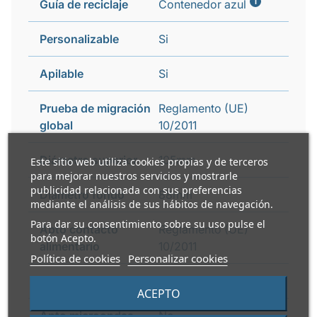
i
Guía de reciclaje
Contenedor azul
Personalizable
Si
Apilable
Si
Prueba de migración
Reglamento (UE)
global
10/2011
Diámetro superior
105mm
Este sitio web utiliza cookies propias y de terceros
para mejorar nuestros servicios y mostrarle
publicidad relacionada con sus preferencias
Diámetro fondo
88mm
mediante el análisis de sus hábitos de navegación.
Para dar su consentimiento sobre su uso pulse el
Apto contacto
Reglamento (UE)
botón Acepto.
alimentario
10/2011
Política de cookies
Personalizar cookies
Peso caja
9 kg
ACEPTO
Apto microondas
No