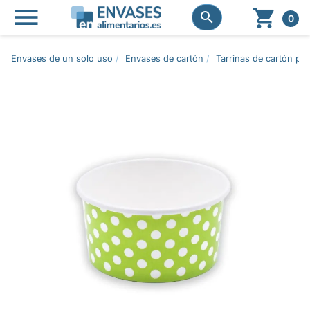




0
Envases de un solo uso
Envases de cartón
Tarrinas de cartón pa