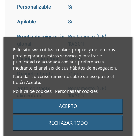
Personalizable
Si
Apilable
Si
Prueba de migración
Reglamento (UE)
global
10/2011
Este sitio web utiliza cookies propias y de terceros
para mejorar nuestros servicios y mostrarle
Diámetro superior
85mm
publicidad relacionada con sus preferencias
mediante el análisis de sus hábitos de navegación.
Diámetro fondo
71mm
Para dar su consentimiento sobre su uso pulse el
botón Acepto.
Apto contacto
Reglamento (UE)
Política de cookies
Personalizar cookies
alimentario
10/2011
ACEPTO
Peso caja
6 kg
RECHAZAR TODO
Apto microondas
No