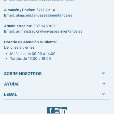
Almacén / Envíos:
671 022 141
Email:
almacen@envasesalimentarios.es
Administración:
987 346 837
Email:
administracion@envasesalimentarios.es
Horario de Atención al Cliente:
De lunes a viernes:
Mañanas de 09:00 a 14:00
Tardes de 16:00 a 19:00

SOBRE NOSOTROS

AYUDA

LEGAL
Facebook
Instagram
LinkedIn