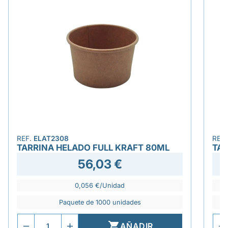
REF.
ELAT2308
REF
TARRINA HELADO FULL KRAFT 80ML
TAR
56,03 €
0,056 €/Unidad
Paquete de 1000 unidades

AÑADIR