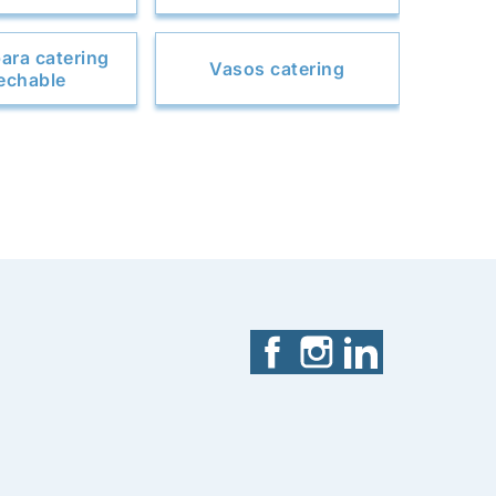
ara catering
Vasos catering
echable
Facebook
Instagram
LinkedIn