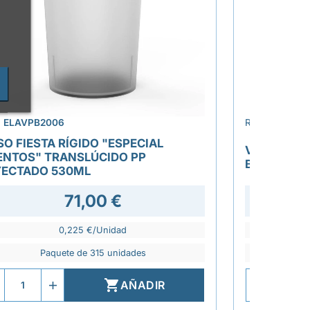
›
.
ELAVPB2006
REF.
ELAT274
SO FIESTA RÍGIDO "ESPECIAL
VASO PP T
ENTOS" TRANSLÚCIDO PP
BEBIDAS F
YECTADO 530ML
71,00 €
39,8
0,225 €/Unidad
Paquete de 315 unidades
P

AÑADIR