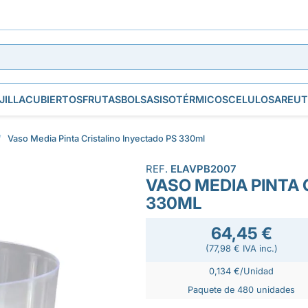
JILLA
CUBIERTOS
FRUTAS
BOLSAS
ISOTÉRMICOS
CELULOSA
REUT
Vaso Media Pinta Cristalino Inyectado PS 330ml
REF.
ELAVPB2007
VASO MEDIA PINTA 
330ML
64,45 €
(77,98 € IVA inc.)
0,134 €/Unidad
Paquete de 480 unidades