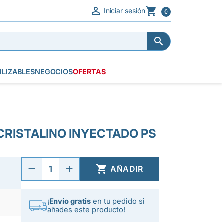


Iniciar sesión
0


ILIZABLES
NEGOCIOS
OFERTAS
CRISTALINO INYECTADO PS

AÑADIR
¡
Envío gratis
en tu pedido si
añades este producto!