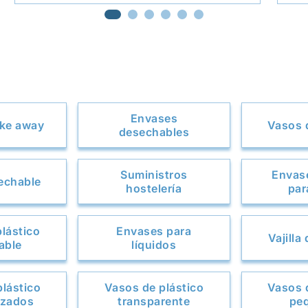
Envases
ake away
Vasos 
desechables
Suministros
Envas
sechable
hostelería
par
plástico
Envases para
Vajilla
zable
líquidos
lástico
Vasos de plástico
Vasos 
izados
transparente
pe