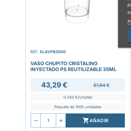
p
P
P
REF.
ELAVPB2000
VASO CHUPITO CRISTALINO
INYECTADO PS REUTILIZABLE 35ML
43,29 €
61,84 €
0,043 €/Unidad
Paquete de 1000 unidades

AÑADIR