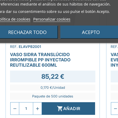
referencias mediante el análisis de sus hábitos de navegación.
ara dar su consentimiento sobre su uso pulse el botón Acepto.
olítica de cookies
Personalizar cookies
RECHAZAR TODO
ACEPTO
REF.
ELAVPB2001
REF
VASO SIDRA TRANSLÚCIDO
VA
IRROMPIBLE PP INYECTADO
EV
REUTILIZABLE 600ML
IN
85,22 €
0,170 €/Unidad
Paquete de 500 unidades

AÑADIR