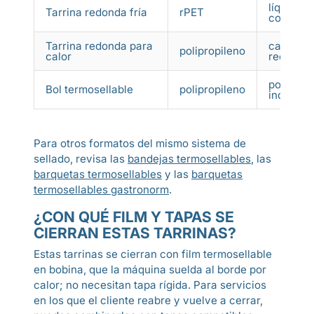
líquidos,
Tarrina redonda fría
rPET
congelac
Tarrina redonda para
caldos, 
polipropileno
calor
recalent
postres,
Bol termosellable
polipropileno
individu
Para otros formatos del mismo sistema de
sellado, revisa las
bandejas termosellables
, las
barquetas termosellables
y las
barquetas
termosellables gastronorm
.
¿CON QUÉ FILM Y TAPAS SE
CIERRAN ESTAS TARRINAS?
Estas tarrinas se cierran con film termosellable
en bobina, que la máquina suelda al borde por
calor; no necesitan tapa rígida. Para servicios
en los que el cliente reabre y vuelve a cerrar,