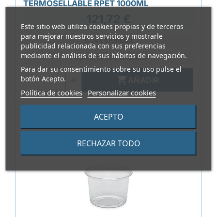
TERMOSELLABLE RPET 1000ML
121,72 €
Este sitio web utiliza cookies propias y de terceros
para mejorar nuestros servicios y mostrarle
0,243 €/Unidad
publicidad relacionada con sus preferencias
mediante el análisis de sus hábitos de navegación.
Paquete de 500 unidades
Para dar su consentimiento sobre su uso pulse el
botón Acepto.

AÑADIR
Política de cookies
Personalizar cookies
ACEPTO
RECHAZAR TODO