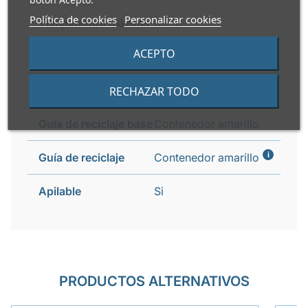
Política de cookies
Personalizar cookies
Temperatura máxima
60 °C
ACEPTO
Temperatura mínima
-40 °C
Reciclable
Si
RECHAZAR TODO
Guía de reciclaje base
Contenedor amarillo
i
Guía de reciclaje
Contenedor amarillo
Apilable
Si
PRODUCTOS ALTERNATIVOS