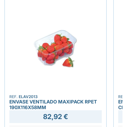
REF.
ELAV2013
REF
ENVASE VENTILADO MAXIPACK RPET
EN
190X116X58MM
CIE
82,92 €