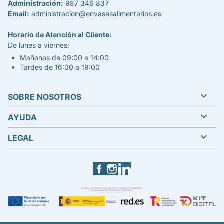
Administración:
987 346 837
Email:
administracion@envasesalimentarios.es
Horario de Atención al Cliente:
De lunes a viernes:
Mañanas de 09:00 a 14:00
Tardes de 16:00 a 19:00

SOBRE NOSOTROS

AYUDA

LEGAL
Facebook
Instagram
LinkedIn