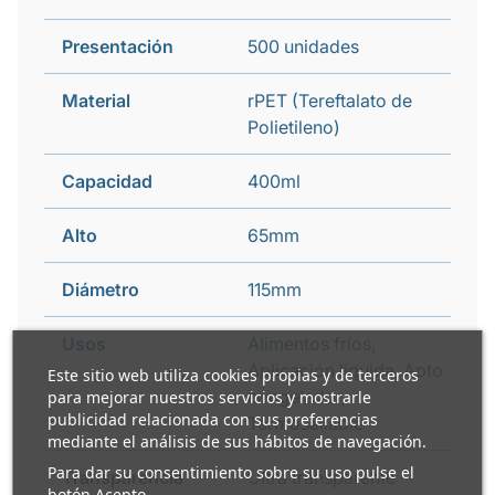
Presentación
500 unidades
Material
rPET (Tereftalato de
Polietileno)
Capacidad
400ml
Alto
65mm
Diámetro
115mm
Usos
Alimentos fríos,
Aplicación líquida, Apto
Este sitio web utiliza cookies propias y de terceros
congelador,
para mejorar nuestros servicios y mostrarle
publicidad relacionada con sus preferencias
Termosellable
mediante el análisis de sus hábitos de navegación.
Para dar su consentimiento sobre su uso pulse el
Transparencia
Ultra transparente
botón Acepto.