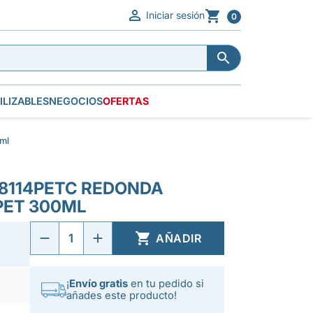


Iniciar sesión
0


ILIZABLES
NEGOCIOS
OFERTAS
ml
 8114PETC REDONDA
PET 300ML

AÑADIR
¡
Envío gratis
en tu pedido si
añades este producto!