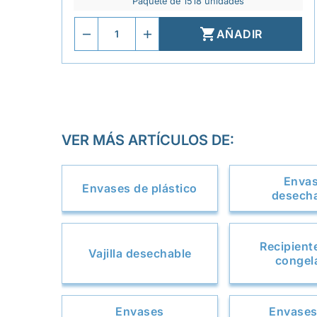
Paquete de 1518 unidades

AÑADIR
VER MÁS ARTÍCULOS DE:
Enva
Envases de plástico
desech
Recipient
Vajilla desechable
congel
Envases
Envases