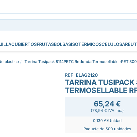
JILLA
CUBIERTOS
FRUTAS
BOLSAS
ISOTÉRMICOS
CELULOSA
REUT
de plástico
Tarrina Tusipack 8114PETC Redonda Termosellable rPET 300
REF.
ELAG2120
TARRINA TUSIPACK
TERMOSELLABLE R
65,24 €
(78,94 € IVA inc.)
0,130 €/Unidad
Paquete de 500 unidades