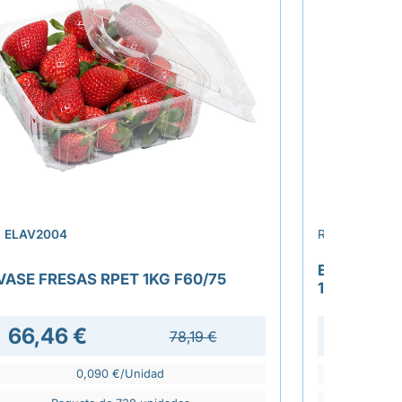
›
.
ELAV2004
REF.
ELAV201
ENVASE VE
VASE FRESAS RPET 1KG F60/75
182X182X
66,46 €
78,19 €
0,090 €/Unidad