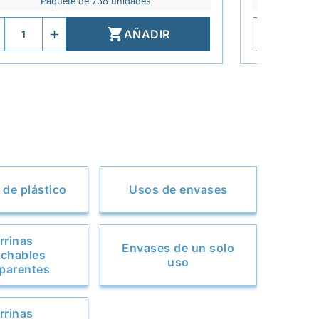
Paquete de 738 unidades
P

AÑADIR
 de plástico
Usos de envases
rrinas
Envases de un solo
chables
uso
parentes
rrinas