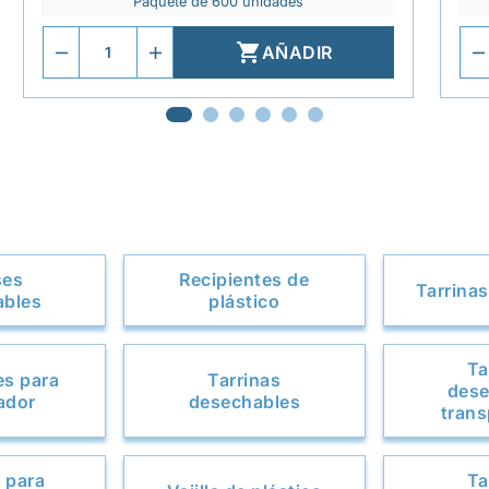
Paquete de 600 unidades

AÑADIR
ses
Recipientes de
Tarrinas
ables
plástico
Ta
es para
Tarrinas
dese
ador
desechables
trans
 para
Ta