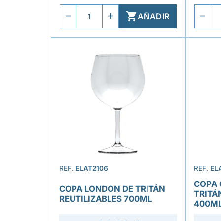

AÑADIR
REF.
ELAT2106
REF.
EL
COPA 
COPA LONDON DE TRITÁN
TRITÁ
REUTILIZABLES 700ML
400M