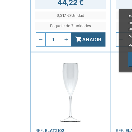
44,22 €
6,317 €/Unidad
E
n
Paquete de 7 unidades
p
P

AÑADIR
P
REF.
ELAT2102
REF.
EL