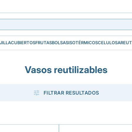
JILLA
CUBIERTOS
FRUTAS
BOLSAS
ISOTÉRMICOS
CELULOSA
REUT
Vasos reutilizables

FILTRAR RESULTADOS