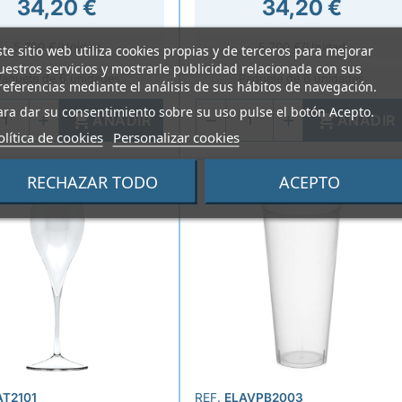
34,20 €
34,20 €
5,700 €/Unidad
5,700 €/Unidad
ste sitio web utiliza cookies propias y de terceros para mejorar
uestros servicios y mostrarle publicidad relacionada con sus
Paquete de 6 unidades
Paquete de 6 unidades
referencias mediante el análisis de sus hábitos de navegación.
ara dar su consentimiento sobre su uso pulse el botón Acepto.


AÑADIR
AÑADIR
olítica de cookies
Personalizar cookies
RECHAZAR TODO
ACEPTO
AT2101
REF.
ELAVPB2003