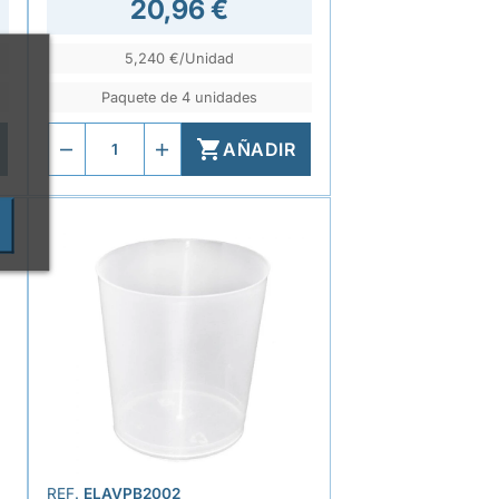
20,96 €
5,240 €/Unidad
Paquete de 4 unidades

AÑADIR
REF.
ELAVPB2002