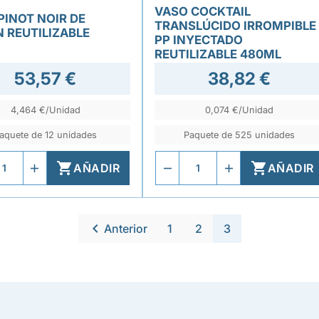
VASO COCKTAIL
PINOT NOIR DE
TRANSLÚCIDO IRROMPIBLE
N REUTILIZABLE
PP INYECTADO
REUTILIZABLE 480ML
53,57 €
38,82 €
4,464 €/Unidad
0,074 €/Unidad
aquete de 12 unidades
Paquete de 525 unidades


AÑADIR
AÑADIR

Anterior
1
2
3