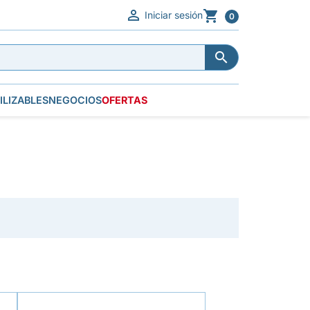


Iniciar sesión
0


ILIZABLES
NEGOCIOS
OFERTAS