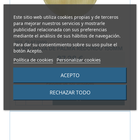
Este sitio web utiliza cookies propias y de terceros
para mejorar nuestros servicios y mostrarle
publicidad relacionada con sus preferencias
mediante el análisis de sus hábitos de navegación.
REF.
ELAT2000
Para dar su consentimiento sobre su uso pulse el
PLATO HOJA DE PALMA REDONDO 150MM
botón Acepto.
37,28 €
Política de cookies
Personalizar cookies
0,373 €/Unidad
ACEPTO
Paquete de 100 unidades
RECHAZAR TODO

AÑADIR