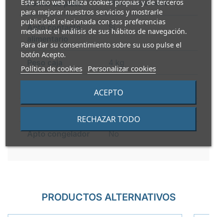
Este sitio web utiliza cookies propias y de terceros
Platos cuadrados
Forma de plato
para mejorar nuestros servicios y mostrarle
publicidad relacionada con sus preferencias
Apto contacto
Si
mediante el análisis de sus hábitos de navegación.
alimentario
Para dar su consentimiento sobre su uso pulse el
botón Acepto.
Peso caja
4 kg
Política de cookies
Personalizar cookies
Apto microondas
Si
ACEPTO
Apto horno
Si
RECHAZAR TODO
Apto congelador
No
PRODUCTOS ALTERNATIVOS