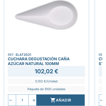
REF.
ELAT2031
REF
CUCHARA DEGUSTACIÓN CAÑA
CU
AZÚCAR NATURAL 100MM
ST
102,02 €
0,102 €/Unidad
Paquete de 1000 unidades

AÑADIR