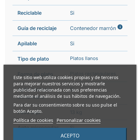
Reciclable
Si
i
Guía de reciclaje
Contenedor marrón
Apilable
Si
Platos llanos
Tipo de plato
Platos rectangulares
Forma de plato
Este sitio web utiliza cookies propias y de terceros
para mejorar nuestros servicios y mostrarle
Apto contacto
Si
publicidad relacionada con sus preferencias
mediante el análisis de sus hábitos de navegación.
alimentario
Para dar su consentimiento sobre su uso pulse el
botón Acepto.
Peso caja
13 kg
Política de cookies
Personalizar cookies
Apto microondas
Si
ACEPTO