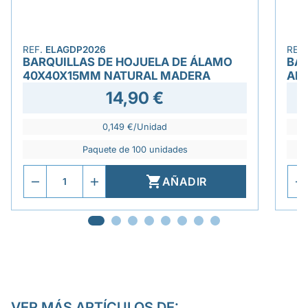
REF.
ELAGDP2026
REF
BARQUILLAS DE HOJUELA DE ÁLAMO
BA
40X40X15MM NATURAL MADERA
AN
14,90 €
0,149 €/Unidad
Paquete de 100 unidades

AÑADIR
VER MÁS ARTÍCULOS DE: