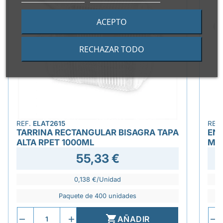
ACEPTO
RECHAZAR TODO
REF.
ELAT2615
REF
TARRINA RECTANGULAR BISAGRA TAPA
EN
ALTA RPET 1000ML
MI
55,33 €
0,138 €/Unidad
Paquete de 400 unidades

AÑADIR