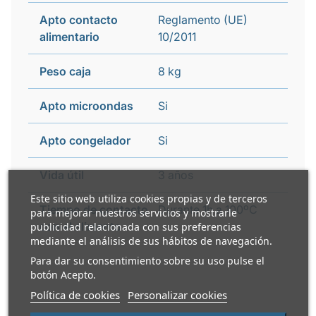
Apto contacto
Reglamento (UE)
alimentario
10/2011
Peso caja
8 kg
Apto microondas
Si
Apto congelador
Si
Vida útil
3 años
Este sitio web utiliza cookies propias y de terceros
Tiempo de contacto
Durante 1h a 100ºC
para mejorar nuestros servicios y mostrarle
con el alimento
publicidad relacionada con sus preferencias
mediante el análisis de sus hábitos de navegación.
Para dar su consentimiento sobre su uso pulse el
botón Acepto.
Política de cookies
Personalizar cookies