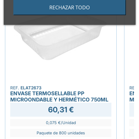
RECHAZAR TODO
REF.
ELAT2673
REF
ENVASE TERMOSELLABLE PP
EN
MICROONDABLE Y HERMÉTICO 750ML
MI
60,31 €
0,075 €/Unidad
Paquete de 800 unidades