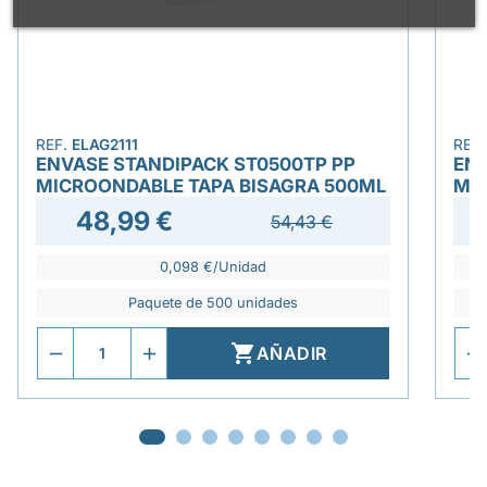
REF.
ELAG2111
REF
ENVASE STANDIPACK ST0500TP PP
ENV
MICROONDABLE TAPA BISAGRA 500ML
MI
48,99 €
54,43 €
0,098 €/Unidad
Paquete de 500 unidades

AÑADIR