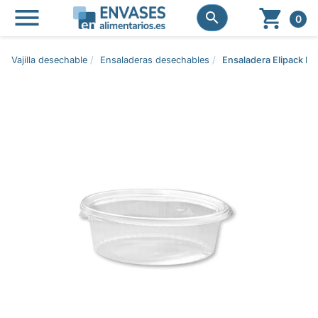




0
Vajilla desechable
Ensaladeras desechables
Ensaladera Elipack E2