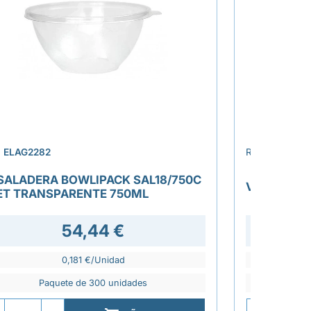
›
.
ELAG2282
REF.
ELAT227
SALADERA BOWLIPACK SAL18/750C
VASO CAR
ET TRANSPARENTE 750ML
54,44 €
0,181 €/Unidad
Paquete de 300 unidades
P