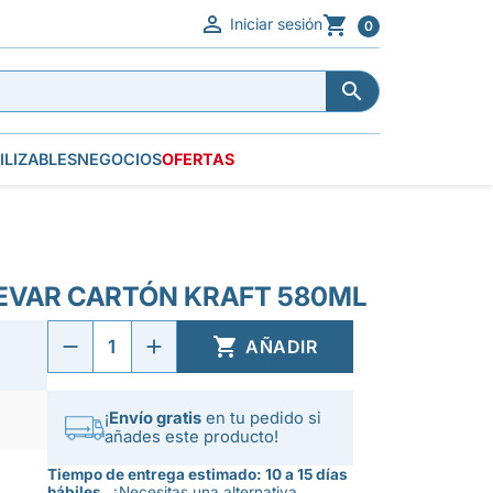


Iniciar sesión
0


ILIZABLES
NEGOCIOS
OFERTAS
EVAR CARTÓN KRAFT 580ML

AÑADIR
¡
Envío gratis
en tu pedido si
añades este producto!
Tiempo de entrega estimado: 10 a 15 días
hábiles.
¿Necesitas una alternativa