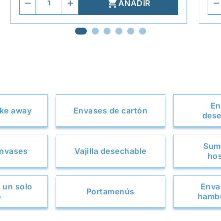

AÑADIR
En
ake away
Envases de cartón
dese
Sumi
envases
Vajilla desechable
hos
 un solo
Enva
Portamenús
o
hamb