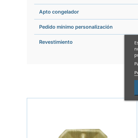
Apto congelador
Pedido mínimo personalización
Revestimiento
E
n
p
P
P