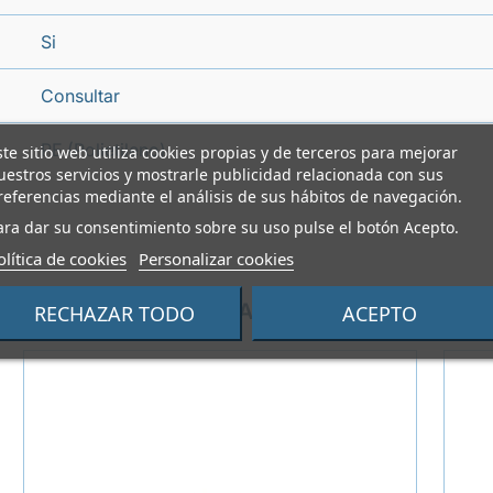
Si
Consultar
PE (Polietileno)
ste sitio web utiliza cookies propias y de terceros para mejorar
uestros servicios y mostrarle publicidad relacionada con sus
referencias mediante el análisis de sus hábitos de navegación.
ara dar su consentimiento sobre su uso pulse el botón Acepto.
olítica de cookies
Personalizar cookies
PRODUCTOS ALTERNATIVOS
RECHAZAR TODO
ACEPTO