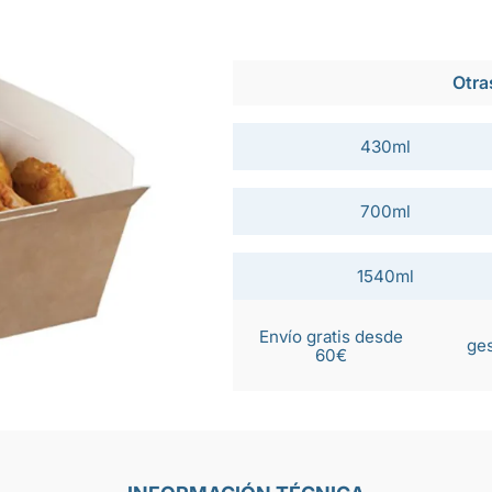
Otra
430ml
700ml
1540ml
Envío gratis desde
ges
60€