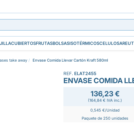
JILLA
CUBIERTOS
FRUTAS
BOLSAS
ISOTÉRMICOS
CELULOSA
REUT
ases take away
Envase Comida Llevar Cartón Kraft 580ml
REF.
ELAT2455
ENVASE COMIDA LL
136,23 €
(164,84 € IVA inc.)
0,545 €/Unidad
Paquete de 250 unidades