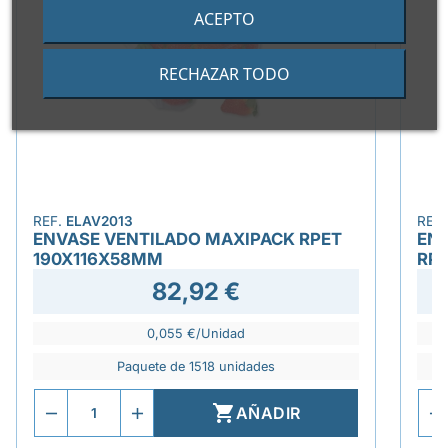
ACEPTO
RECHAZAR TODO
REF.
ELAV2013
REF
ENVASE VENTILADO MAXIPACK RPET
ENS
190X116X58MM
RP
82,92 €
0,055 €/Unidad
Paquete de 1518 unidades

AÑADIR