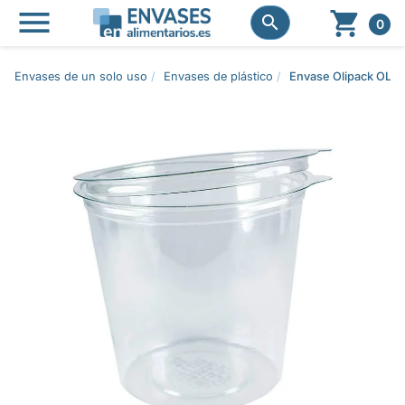




0
Envases de un solo uso
Envases de plástico
Envase Olipack OLI1