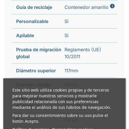
i
Guía de reciclaje
Contenedor amarillo
Personalizable
Si
Apilable
Si
Prueba de migración
Reglamento (UE)
global
10/2011
Diámetro superior
117mm
Diámetro fondo
95mm
Este sitio web utiliza cookies propias y de terceros
para mejorar nuestros servicios y mostrarle
Apto contacto
Reglamento (UE)
publicidad relacionada con sus preferencias
alimentario
10/2011
mediante el análisis de sus hábitos de navegación.
Para dar su consentimiento sobre su uso pulse el
Peso caja
7,9 kg
botón Acepto.