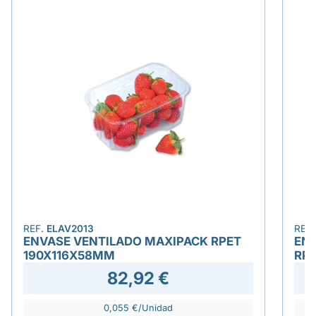
REF.
ELAV2013
REF
ENVASE VENTILADO MAXIPACK RPET
ENS
190X116X58MM
RP
82,92 €
0,055 €/Unidad