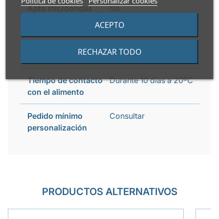
Política de cookies
Personalizar cookies
Apto microondas
No
ACEPTO
Apto congelador
Si
RECHAZAR TODO
Vida útil
2 años
Tiempo de contacto
Durante 10 días a 20ºC
con el alimento
Pedido mínimo
Consultar
personalización
PRODUCTOS ALTERNATIVOS