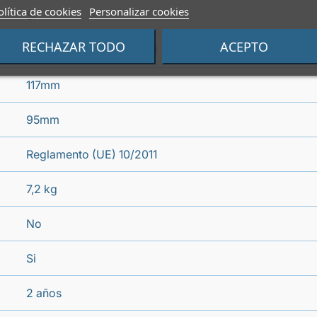
olítica de cookies
Personalizar cookies
Si
RECHAZAR TODO
ACEPTO
Reglamento (UE) 10/2011
117mm
95mm
Reglamento (UE) 10/2011
7,2 kg
No
Si
2 años