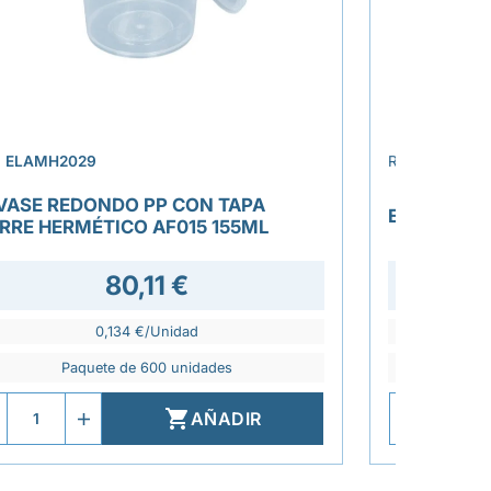
›
.
ELAMH2029
REF.
ELAV20
VASE REDONDO PP CON TAPA
ENVASE FR
ERRE HERMÉTICO AF015 155ML
80,11 €
66,4
0,134 €/Unidad
Paquete de 600 unidades
P

AÑADIR