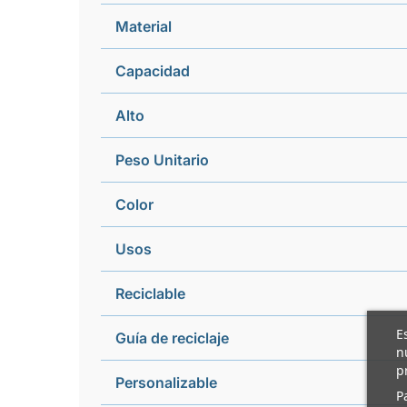
Material
Capacidad
Alto
Peso Unitario
Color
Usos
Reciclable
E
Guía de reciclaje
n
p
Personalizable
P