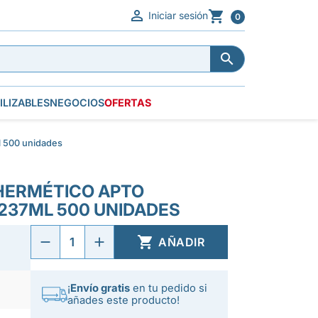


Iniciar sesión
0


ILIZABLES
NEGOCIOS
OFERTAS
 500 unidades
HERMÉTICO APTO
237ML 500 UNIDADES

AÑADIR
¡
Envío gratis
en tu pedido si
añades este producto!