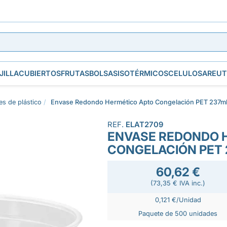
JILLA
CUBIERTOS
FRUTAS
BOLSAS
ISOTÉRMICOS
CELULOSA
REUT
es de plástico
Envase Redondo Hermético Apto Congelación PET 237ml
REF.
ELAT2709
ENVASE REDONDO 
CONGELACIÓN PET 
60,62 €
(73,35 € IVA inc.)
0,121 €/Unidad
Paquete de 500 unidades