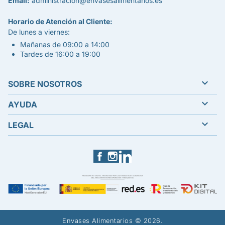
Email:
administracion@envasesalimentarios.es
Horario de Atención al Cliente:
De lunes a viernes:
Mañanas de 09:00 a 14:00
Tardes de 16:00 a 19:00

SOBRE NOSOTROS

AYUDA

LEGAL
Facebook
Instagram
LinkedIn
Envases Alimentarios © 2026.