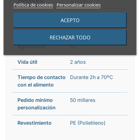
alimentario
10/2011
Política de cookies
Personalizar cookies
Peso caja
12 kg
ACEPTO
Apto microondas
No
RECHAZAR TODO
Apto horno
No
Vida útil
2 años
Tiempo de contacto
Durante 2h a 70ºC
con el alimento
Pedido mínimo
50 millares
personalización
Revestimiento
PE (Polietileno)