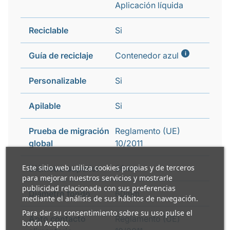
Aplicación líquida
Reciclable
Si
i
Guía de reciclaje
Contenedor azul
Personalizable
Si
Apilable
Si
Prueba de migración
Reglamento (UE)
global
10/2011
Este sitio web utiliza cookies propias y de terceros
Diámetro superior
90mm
para mejorar nuestros servicios y mostrarle
publicidad relacionada con sus preferencias
Diámetro fondo
60mm
mediante el análisis de sus hábitos de navegación.
Para dar su consentimiento sobre su uso pulse el
Apto contacto
Reglamento (UE)
botón Acepto.