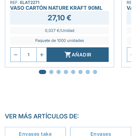
REF.
ELAT2271
REF
VASO CARTÓN NATURE KRAFT 90ML
VA
27,10 €
0,027 €/Unidad
Paquete de 1000 unidades

AÑADIR
VER MÁS ARTÍCULOS DE:
Envases take
Envases