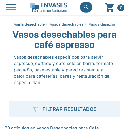




0
Vajilla desechable
Vasos desechables
Vasos desechables par
Vasos desechables para
café espresso
Vasos desechables específicos para servir
espresso, cortado y café solo en barra: formato
pequeño, base estable y pared resistente al
calor para cafeterías, bares y restauración de
especialidad.

FILTRAR RESULTADOS
33 artículos en Vasos Desechables para Café