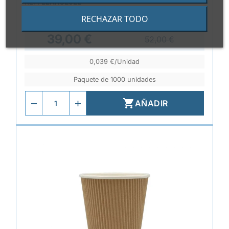
REF.
ELAKO2022
VASO CARTÓN ROJO IMPRESIÓN
RECHAZAR TODO
ESTÁNDAR 266ML
39,00 €
52,00 €
0,039 €/Unidad
Paquete de 1000 unidades

AÑADIR