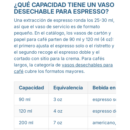
¿QUÉ CAPACIDAD TIENE UN VASO
DESECHABLE PARA ESPRESSO?
Una extracción de espresso ronda los 25-30 ml,
así que el vaso de servicio es de formato
pequeño. En el catálogo, los vasos de cartón y
papel para café parten de 90 ml y 120 ml (4 oz):
el primero ajusta el espresso solo o el ristretto y
el segundo recoge el espresso doble y el
cortado con sitio para la crema. Para cafés
largos, la categoría de
vasos desechables para
café
cubre los formatos mayores.
Capacidad
Equivalencia
Bebida en barra
90 ml
3 oz
espresso solo, ris
120 ml
4 oz
espresso doble, c
200 ml
7 oz
americano, café c