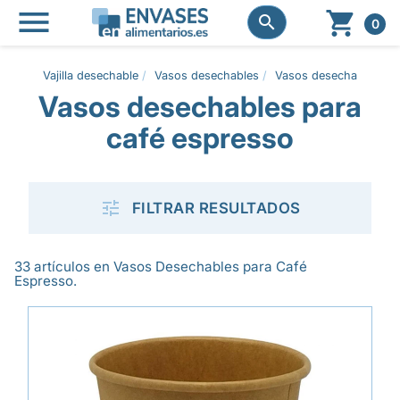




0
Vajilla desechable
Vasos desechables
Vasos desechables par
Vasos desechables para
café espresso

FILTRAR RESULTADOS
33 artículos en Vasos Desechables para Café
Espresso.