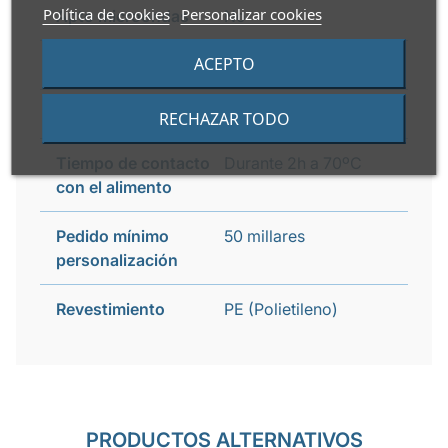
Política de cookies
Personalizar cookies
Apto microondas
No
ACEPTO
Apto horno
No
Vida útil
2 años
RECHAZAR TODO
Tiempo de contacto
Durante 2h a 70ºC
con el alimento
Pedido mínimo
50 millares
personalización
Revestimiento
PE (Polietileno)
PRODUCTOS ALTERNATIVOS