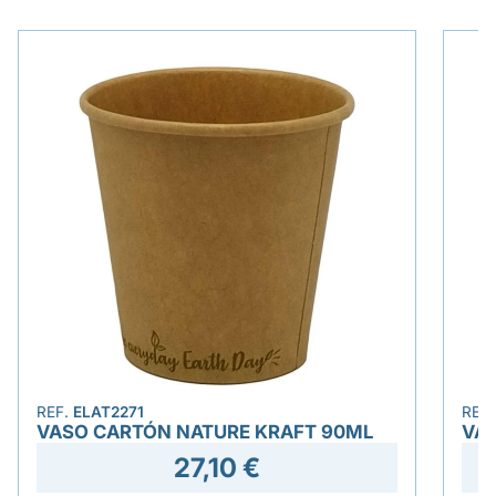
REF.
ELAT2271
REF
VASO CARTÓN NATURE KRAFT 90ML
VA
27,10 €