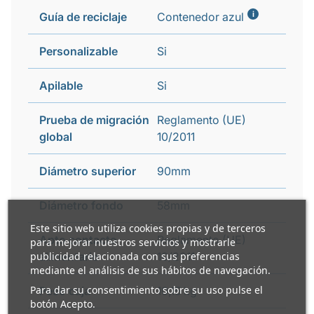
i
Guía de reciclaje
Contenedor azul
Personalizable
Si
Apilable
Si
Prueba de migración
Reglamento (UE)
global
10/2011
Diámetro superior
90mm
Diámetro fondo
58mm
Este sitio web utiliza cookies propias y de terceros
Apto contacto
Reglamento (UE)
para mejorar nuestros servicios y mostrarle
publicidad relacionada con sus preferencias
alimentario
10/2011
mediante el análisis de sus hábitos de navegación.
Para dar su consentimiento sobre su uso pulse el
Peso caja
10,15 kg
botón Acepto.