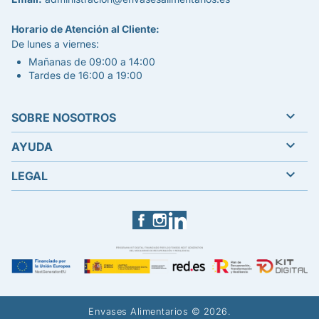
Horario de Atención al Cliente:
De lunes a viernes:
Mañanas de 09:00 a 14:00
Tardes de 16:00 a 19:00

SOBRE NOSOTROS

AYUDA

LEGAL
Facebook
Instagram
LinkedIn
Envases Alimentarios © 2026.