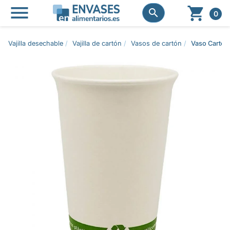




0
Vajilla desechable
Vajilla de cartón
Vasos de cartón
Vaso Cartón