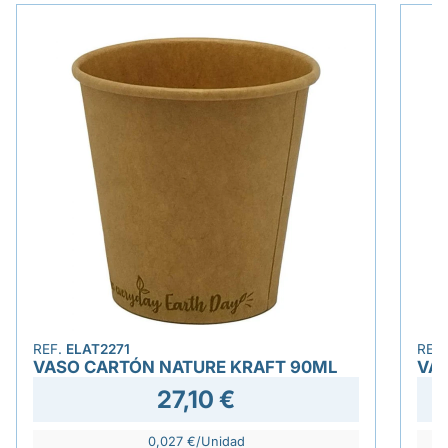
REF.
ELAT2271
REF
VASO CARTÓN NATURE KRAFT 90ML
VA
27,10 €
0,027 €/Unidad