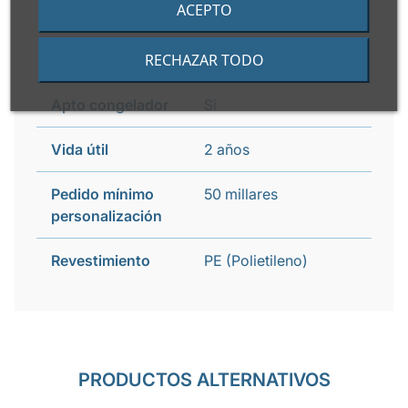
ACEPTO
Apto microondas
No
RECHAZAR TODO
Apto horno
No
Apto congelador
Si
Vida útil
2 años
Pedido mínimo
50 millares
personalización
Revestimiento
PE (Polietileno)
PRODUCTOS ALTERNATIVOS