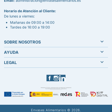
Email:
administracion@envasesalimentarios.es
Horario de Atención al Cliente:
De lunes a viernes:
Mañanas de 09:00 a 14:00
Tardes de 16:00 a 19:00

SOBRE NOSOTROS

AYUDA

LEGAL
Facebook
Instagram
LinkedIn
Envases Alimentarios © 2026.