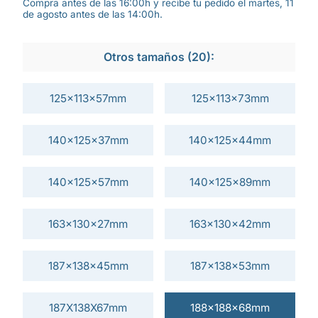
Compra antes de las 16:00h y recibe tu pedido el martes, 11
de agosto antes de las 14:00h.
Otros tamaños (20):
125x113x57mm
125x113x73mm
140x125x37mm
140x125x44mm
140x125x57mm
140x125x89mm
163x130x27mm
163x130x42mm
187x138x45mm
187x138x53mm
187X138X67mm
188x188x68mm