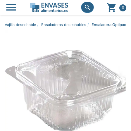




0
Vajilla desechable
Ensaladeras desechables
Ensaladera Optipack 