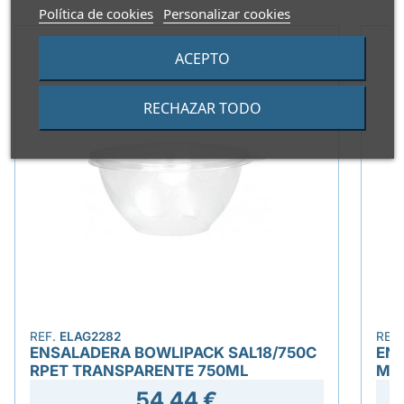
Política de cookies
Personalizar cookies
ACEPTO
RECHAZAR TODO
REF.
ELAG2282
REF
ENSALADERA BOWLIPACK SAL18/750C
ENV
RPET TRANSPARENTE 750ML
MI
54,44 €