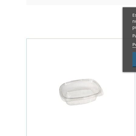
E
n
p
P
P