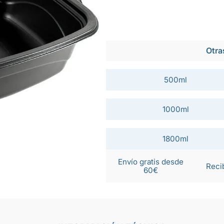
Otra
500ml
1000ml
1800ml
Envío gratis desde
Reci
60€