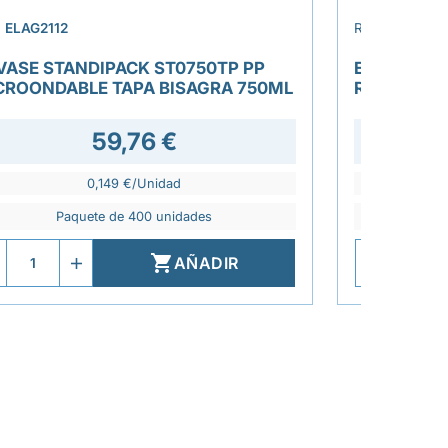
›
.
ELAG2112
REF.
ELAG228
VASE STANDIPACK ST0750TP PP
ENSALADER
CROONDABLE TAPA BISAGRA 750ML
RPET TRA
59,76 €
0,149 €/Unidad
Paquete de 400 unidades
P

AÑADIR