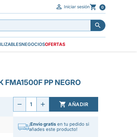


Iniciar sesión
0


ILIZABLES
NEGOCIOS
OFERTAS
 FMA1500F PP NEGRO

AÑADIR
¡
Envío gratis
en tu pedido si
añades este producto!