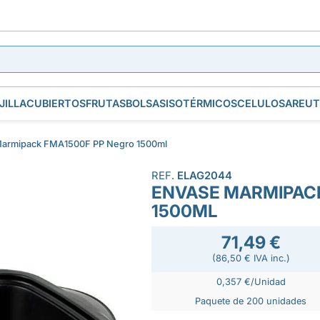
JILLA
CUBIERTOS
FRUTAS
BOLSAS
ISOTÉRMICOS
CELULOSA
REUT
armipack FMA1500F PP Negro 1500ml
REF.
ELAG2044
ENVASE MARMIPACK
1500ML
71,49 €
(86,50 € IVA inc.)
0,357 €/Unidad
Paquete de 200 unidades