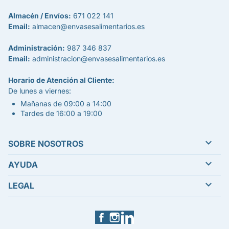
Almacén / Envíos:
671 022 141
Email:
almacen@envasesalimentarios.es
Administración:
987 346 837
Email:
administracion@envasesalimentarios.es
Horario de Atención al Cliente:
De lunes a viernes:
Mañanas de 09:00 a 14:00
Tardes de 16:00 a 19:00

SOBRE NOSOTROS

AYUDA

LEGAL
Facebook
Instagram
LinkedIn