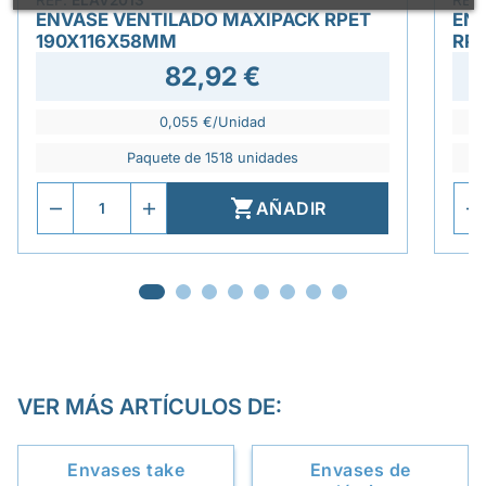
REF.
ELAV2013
REF
ENVASE VENTILADO MAXIPACK RPET
ENS
190X116X58MM
RP
82,92 €
0,055 €/Unidad
Paquete de 1518 unidades

AÑADIR
VER MÁS ARTÍCULOS DE:
Envases take
Envases de