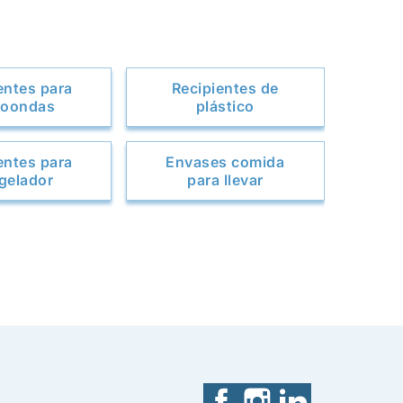
entes para
Recipientes de
roondas
plástico
entes para
Envases comida
gelador
para llevar
Facebook
Instagram
LinkedIn