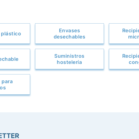
Envases
Recipi
plástico
desechables
mic
Suministros
Recipi
sechable
hostelería
con
 para
dos
ETTER