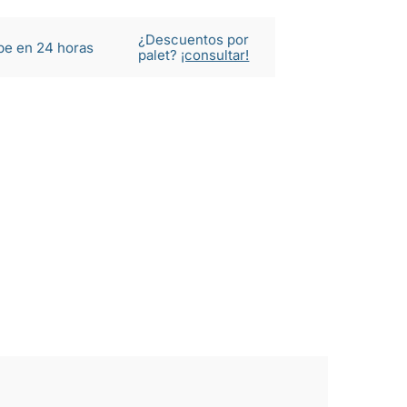
¿Descuentos por
be en 24 horas
palet?
¡consultar!