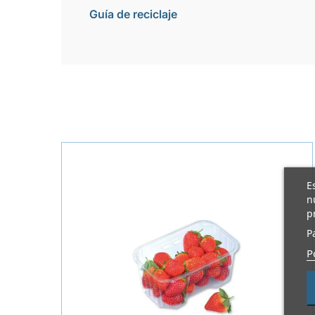
Guía de reciclaje
E
n
p
P
P