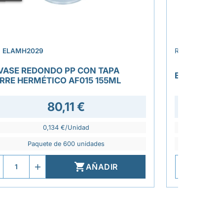
›
.
ELAMH2029
REF.
ELAV20
VASE REDONDO PP CON TAPA
ENVASE FR
ERRE HERMÉTICO AF015 155ML
80,11 €
66,4
0,134 €/Unidad
Paquete de 600 unidades
P

AÑADIR