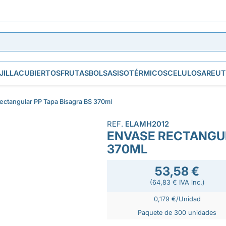
JILLA
CUBIERTOS
FRUTAS
BOLSAS
ISOTÉRMICOS
CELULOSA
REUT
ectangular PP Tapa Bisagra BS 370ml
REF.
ELAMH2012
ENVASE RECTANGUL
370ML
53,58 €
(64,83 € IVA inc.)
0,179 €/Unidad
Paquete de 300 unidades