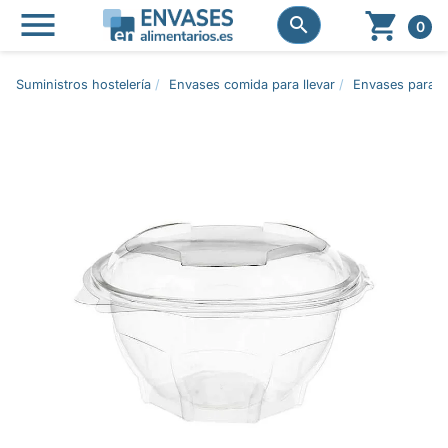




0
Suministros hostelería
Envases comida para llevar
Envases para e