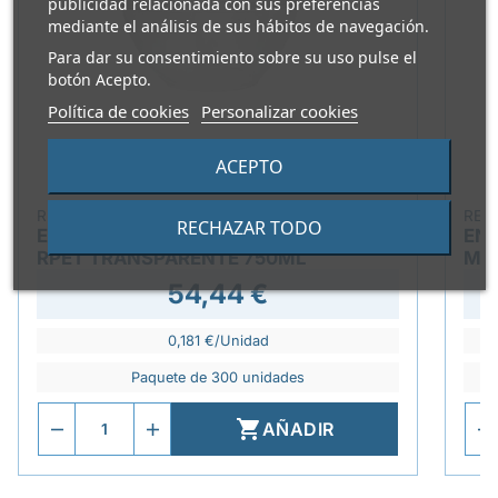
publicidad relacionada con sus preferencias
mediante el análisis de sus hábitos de navegación.
Para dar su consentimiento sobre su uso pulse el
botón Acepto.
Política de cookies
Personalizar cookies
ACEPTO
REF.
ELAG2282
REF
RECHAZAR TODO
ENSALADERA BOWLIPACK SAL18/750C
ENV
RPET TRANSPARENTE 750ML
MI
54,44 €
0,181 €/Unidad
Paquete de 300 unidades

AÑADIR