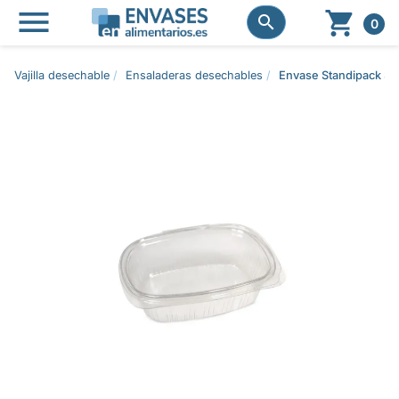




0
Vajilla desechable
Ensaladeras desechables
Envase Standipack ST