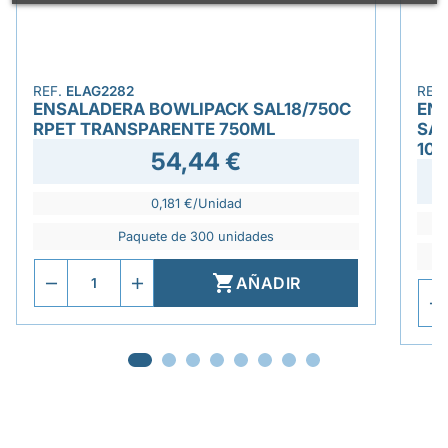
REF.
ELAG2282
REF
ENSALADERA BOWLIPACK SAL18/750C
EN
RPET TRANSPARENTE 750ML
SAL
10
54,44 €
0,181 €/Unidad
Paquete de 300 unidades

AÑADIR