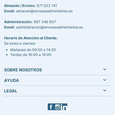
Almacén / Envíos:
671 022 141
Email:
almacen@envasesalimentarios.es
Administración:
987 346 837
Email:
administracion@envasesalimentarios.es
Horario de Atención al Cliente:
De lunes a viernes:
Mañanas de 09:00 a 14:00
Tardes de 16:00 a 19:00

SOBRE NOSOTROS

AYUDA

LEGAL
Facebook
Instagram
LinkedIn