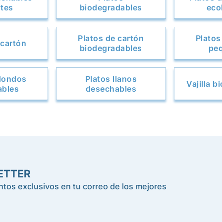
ntes
biodegradables
eco
Platos de cartón
Platos
 cartón
biodegradables
pe
edondos
Platos llanos
Vajilla 
ables
desechables
ETTER
tos exclusivos en tu correo de los mejores