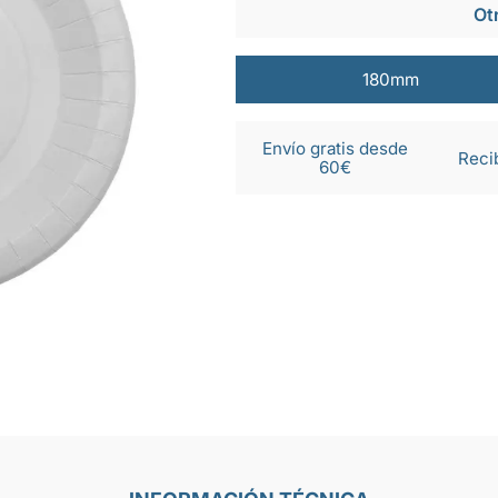
Ot
180mm
Envío gratis desde
Reci
60€