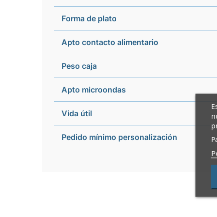
Forma de plato
Apto contacto alimentario
Peso caja
Apto microondas
E
Vida útil
n
p
Pedido mínimo personalización
P
P