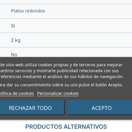
Platos redondos
Si
2 kg
No
ste sitio web utiliza cookies propias y de terceros para mejorar
2 años
uestros servicios y mostrarle publicidad relacionada con sus
referencias mediante el análisis de sus hábitos de navegación.
20 millares
ara dar su consentimiento sobre su uso pulse el botón Acepto.
olítica de cookies
Personalizar cookies
RECHAZAR TODO
ACEPTO
PRODUCTOS ALTERNATIVOS