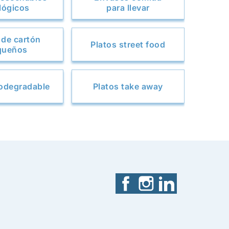
lógicos
para llevar
 de cartón
Platos street food
queños
biodegradable
Platos take away
Facebook
Instagram
LinkedIn