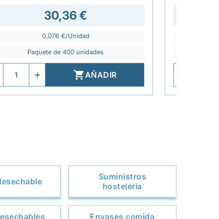
30,36 €
0,076 €/Unidad
Paquete de 400 unidades
P

AÑADIR
Suministros
 desechable
hostelería
desechables
Envases comida