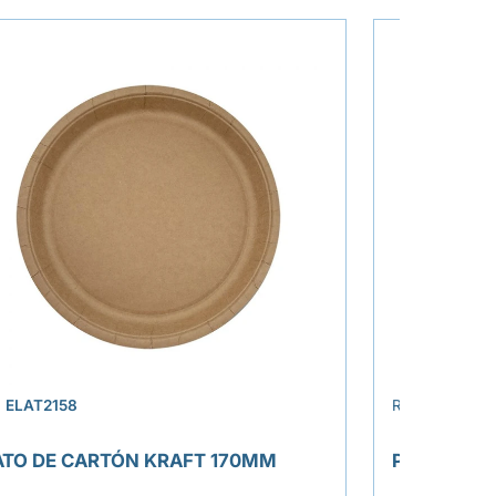
›
.
ELAT2158
REF.
ELAT215
ATO DE CARTÓN KRAFT 170MM
PLATO DE 