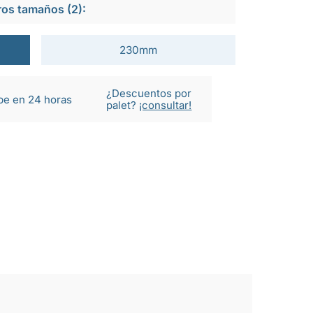
ros tamaños (2):
230mm
¿Descuentos por
be en 24 horas
palet?
¡consultar!