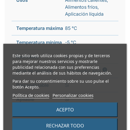
Usos
Alimentos calientes,
Alimentos fríos,
Aplicación líquida
Temperatura máxima
85 °C
Temperatura mínima
-5 °C
Este sitio web utiliza cookies propias y de terceros
Reciclable
Si
para mejorar nuestros servicios y mostrarle
publicidad relacionada con sus preferencias
i
Guía de reciclaje
Contenedor azul
mediante el análisis de sus hábitos de navegación.
Para dar su consentimiento sobre su uso pulse el
Personalizable
Si
botón Acepto.
Política de cookies
Personalizar cookies
Apilable
Si
ACEPTO
Diámetro superior
80mm
RECHAZAR TODO
Diámetro fondo
56mm