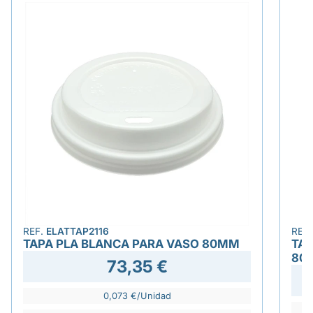
REF.
ELATTAP2116
REF
TAPA PLA BLANCA PARA VASO 80MM
TAP
80
73,35 €
0,073 €/Unidad